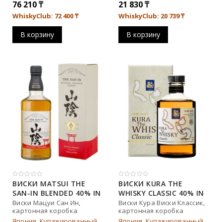
76 210
₸
21 830
₸
WhiskyClub: 72 400
₸
WhiskyClub: 20 739
₸
В корзину
В корзину
ВИСКИ MATSUI THE
ВИСКИ KURA THE
SAN-IN BLENDED 40% IN
WHISKY CLASSIC 40% IN
BOX (0,7L)
BOX (0,7L)
Виски Мацуи Сан Ин,
Виски Кура Виски Классик,
картонная коробка
картонная коробка
Япония, Купажированный
Япония, Купажированный