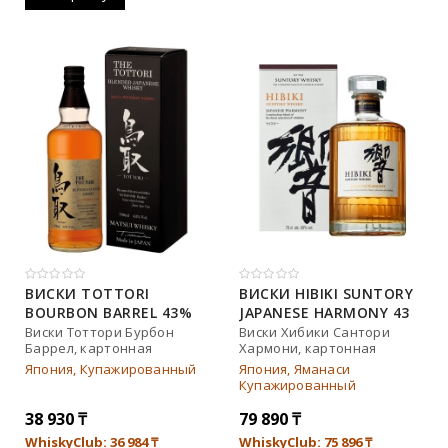
Johnnie walker
Dewar`s
Green spot
Old smuggler
Highland park
ВИСКИ TOTTORI
ВИСКИ HIBIKI SUNTORY
Выдержка
BOURBON BARREL 43%
JAPANESE HARMONY 43
IN BOX (0,7L)
% IN BOX (0,7L)
Виски Тоттори Бурбон
Виски Хибики Сантори
Баррел, картонная
Хармони, картонная
8 лет
коробка
коробка
Япония, Купажированный
Япония, Яманаси
Купажированный
12 лет
38 930
₸
79 890
₸
3 года
WhiskyClub: 36 984
₸
WhiskyClub: 75 896
₸