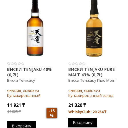
Тип
Односолодовый
Купажированный
Бурбон
ВИСКИ TENJAKU 40%
ВИСКИ TENJAKU PURE
(0,7L)
MALT 43% (0,7L)
Купажированный солод
Виски Тенжаку
Виски Тенжаку Пью Молт
Солодовый
Япония, Яманаси
Япония, Яманаси
Купажированный
Купажированный солод
11 921
₸
21 320
₸
-15
14 025
₸
WhiskyClub: 20 254
₸
%
В корзину
Бренд
В корзину