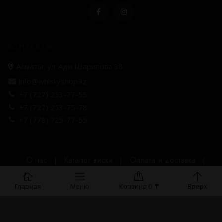
КОНТАКТЫ
Алматы, ул. Ади Шарипова 38
info@whiskyshop.kz
+7 (727) 253-77-55
+7 (727) 253-75-78
+7 (778) 725-77-55
О нас
Каталог виски
Оплата и доставка
Публичная оферта
Главная
Меню
Корзина
0
₸
Вверх
WhiskyShop.kz © 2021 Все права защищены • Сделано в
MNIQ Creative