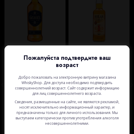
ВИСКИ GRANT`S 8 YO TRIPLE WOOD 40% (0,7 L)
ВИСКИ SOLAN NUMBER ONE RESERVA 42,8% (0,75 L)
Пожалуйста подтвердите ваш
возраст
12 895
₸
6 360
₸
Добро пожаловать на электронную витрину магазина
WhiskyClub: 12 250
₸
WhiskyClub: 6 042
₸
WhiskyShop. Для доступа необходимо подтвердить
совершеннолетний возраст. Сайт содержит информацию
для лиц совершеннолетнего возраста.
Сведения, размещенные на сайте, не являются рекламой,
носят исключительно информационный характер, и
предназначены только для личного использования. Мы
выступаем категорически против употребления алкоголя
несовершеннолетними.