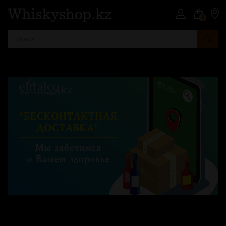
0
Страна
Шотландия
Япония
Ирландия
Сша
Юар