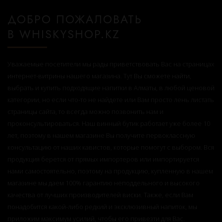
ДОБРО ПОЖАЛОВАТЬ
В WHISKYSHOP.KZ
Тип
Уважаемые посетители мы рады приветствовать Вас на страницах
интернет-витрины нашего магазина. Тут Вы сможете найти,
Односолодовый
выбрать и купить подходящие напитки в Алматы, в любой ценовой
Купажированный
категории, но если что-то не найдете или Вам просто лень листать
страницы сайта, то всегда можно позвонить нам и
Бурбон
проконсультироваться. Наш винный бутик работает уже более 10
Купажированный солод
лет, поэтому в нашем магазине Вы получите первоклассную
консультацию от наших кавистов, которые помогут с выбором. Вся
Солодовый
продукция берется от прямых импортеров или импортируется
нами самостоятельно, поэтому на продукцию, купленную в нашем
магазине мы даем 100% гарантию неподдельного и высокого
качества от лучших производителей виски. Также, если Вам
понадобится какой-либо редкий и эксклюзивный напиток, мы
Бренд
приложим максимум усилий, чтобы его привезти для Вас.