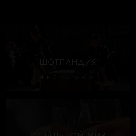
Johnnie walker
Dewar`s
Green spot
Old smuggler
Highland park
ШОТЛАНДИЯ
ПЕРЕЙТИ В КАТАЛОГ
Выдержка
8 лет
12 лет
3 года
ОСТАЛЬНОЙ МИР