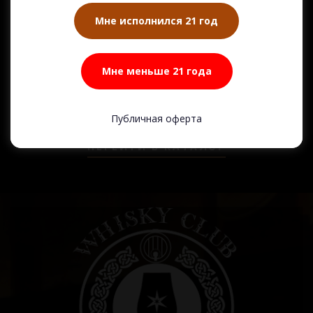
Мне исполнился 21 год
ВИСКИ GOLDEN OAK BARREL AGED 42.8% IN BOX (0,75 L)
ВИСКИ SOLAN NUMBER ONE BLACK 42,8% (0,75 L)
Мне меньше 21 года
10 415
₸
6 360
₸
WhiskyClub: 9 894
₸
WhiskyClub: 6 042
₸
Публичная оферта
ПЕРЕЙТИ В КАТАЛОГ