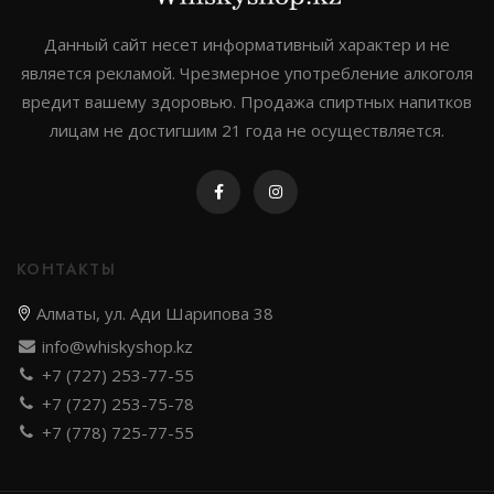
Johnnie walker
Данный сайт несет информативный характер и не
является рекламой. Чрезмерное употребление алкоголя
Dewar`s
вредит вашему здоровью. Продажа спиртных напитков
Green spot
лицам не достигшим 21 года не осуществляется.
Old smuggler
Highland park
КОНТАКТЫ
Алматы, ул. Ади Шарипова 38
Выдержка
info@whiskyshop.kz
+7 (727) 253-77-55
8 лет
+7 (727) 253-75-78
12 лет
+7 (778) 725-77-55
3 года