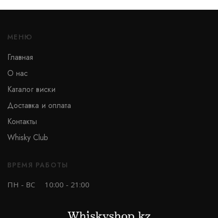
МЕНЮ
Тип
Главная
О нас
Односолодовый
Каталог виски
Купажированный
Доставка и оплата
Бурбон
Контакты
Купажированный солод
Whisky Club
Солодовый
ВРЕМЯ РАБОТЫ
ПН - ВС
10:00 - 21:00
Бренд