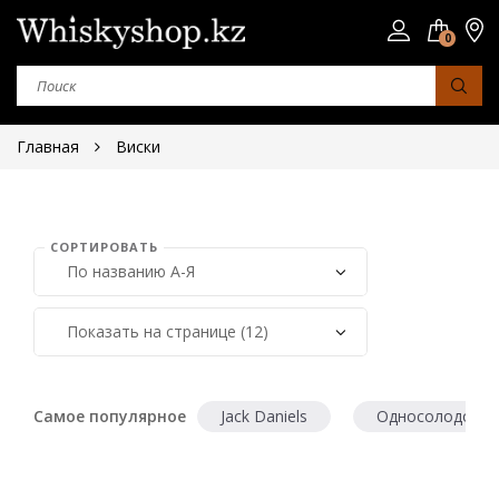
0
Главная
Виски
СОРТИРОВАТЬ
Страна
Шотландия
Япония
Ирландия
Самое популярное
Jack Daniels
Односолодовый
Сша
Юар