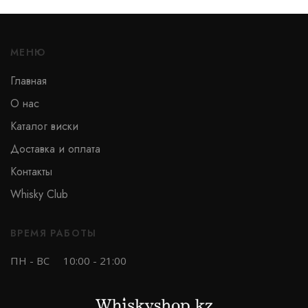
МЕНЮ
Тип
Главная
О нас
Односолодовый
Каталог виски
Купажированный
Доставка и оплата
Бурбон
Контакты
Купажированный солод
Whisky Club
Солодовый
ВРЕМЯ РАБОТЫ
ПН - ВС
10:00 - 21:00
Бренд