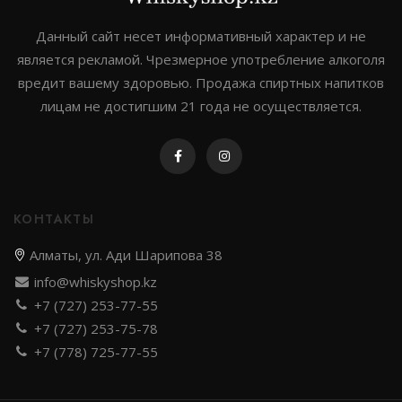
Johnnie walker
Данный сайт несет информативный характер и не
является рекламой. Чрезмерное употребление алкоголя
Dewar`s
вредит вашему здоровью. Продажа спиртных напитков
Green spot
лицам не достигшим 21 года не осуществляется.
Old smuggler
Highland park
КОНТАКТЫ
Алматы, ул. Ади Шарипова 38
Выдержка
info@whiskyshop.kz
+7 (727) 253-77-55
8 лет
+7 (727) 253-75-78
12 лет
+7 (778) 725-77-55
3 года