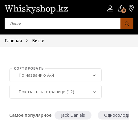
0
Главная
Виски
СОРТИРОВАТЬ
Страна
Шотландия
Япония
Ирландия
Самое популярное
Jack Daniels
Односолодовый
Сша
Юар