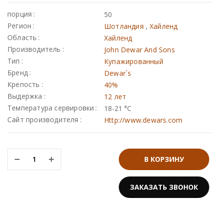
порция
50
Johnnie walker
Регион
Шотландия
,
Хайленд
Dewar`s
Область
Хайленд
Производитель
John Dewar And Sons
Green spot
Тип
Купажированный
Old smuggler
Бренд
Dewar`s
Highland park
Крепость
40%
Выдержка
12 лет
Температура сервировки
18-21 °C
Сайт производителя
Http://www.dewars.com
W ROYAL, SUNTORY 12 YO 43% IN BOX
Выдержка
В КОРЗИНУ
0
₸
8 лет
WhiskyClub: 0
₸
ЗАКАЗАТЬ ЗВОНОК
12 лет
3 года
EVAN WILLIAMS SINGLE BARREL VINTAGE 43,3%