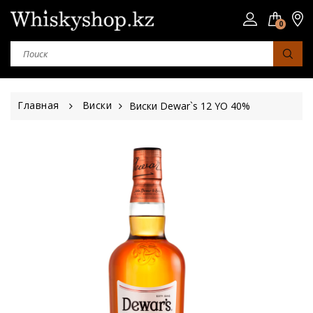
0
Главная
Виски
Виски Dewar`s 12 YO 40%
Страна
Шотландия
Япония
Ирландия
Сша
Юар