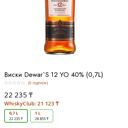
Тип
Односолодовый
Купажированный
Бурбон
Виски Dewar`s 12 YO 40% (0,7L)
Купажированный солод
(
0
оценок)
Солодовый
22 235
₸
WhiskyClub:
21 123
₸
0,7 L
1 L
22 235 ₸
28 855 ₸
Бренд