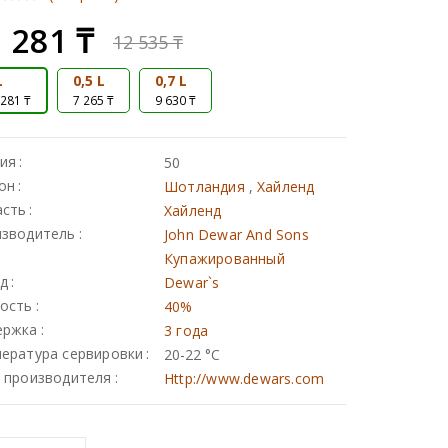
 281
₸
12 535
₸
L
0,5 L
0,7 L
 281 ₸
7 265 ₸
9 630 ₸
ия
50
он
Шотландия
,
Хайленд
асть
Хайленд
зводитель
John Dewar And Sons
Купажированный
д
Dewar`s
ость
40%
ержка
3 года
ература сервировки
20-22 °С
 производителя
Http://www.dewars.com