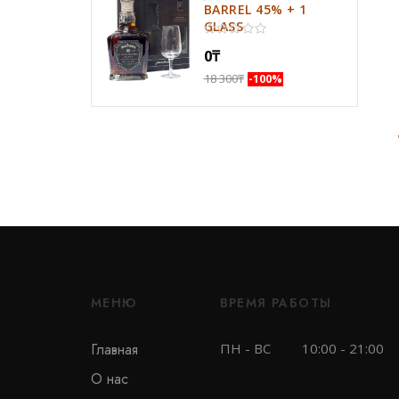
BARREL 45% + 1
GLASS
0
₸
18 300
₸
-100%
МЕНЮ
ВРЕМЯ РАБОТЫ
Главная
ПН - ВС
10:00 - 21:00
О нас