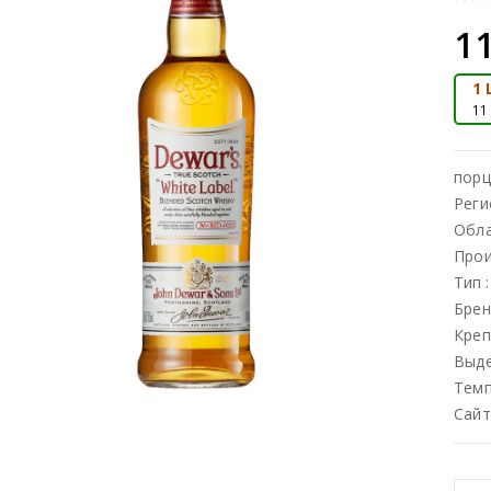
11
1 
11
порц
Реги
Обл
Прои
Тип
Брен
Креп
Выд
Темп
Сайт