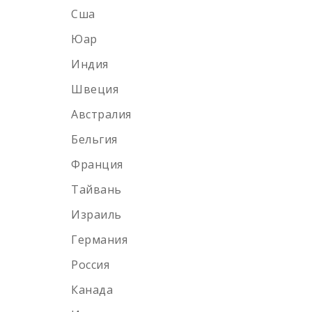
Сша
Тип
Юар
Индия
Односолодовый
Швеция
Купажированный
Австралия
Бурбон
Бельгия
Купажированный солод
Франция
Солодовый
Тайвань
Израиль
Бренд
Германия
Россия
Johnnie walker
Канада
Dewar`s