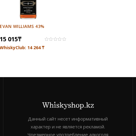
43% IN GIFT BOX
0
₸
EVAN WILLIAMS 43%
WhiskyClub: 0
₸
15 015
₸
WhiskyClub: 14 264
₸
Данный сайт несет информативный
характер и не является рекламой.
Чрезмерное употребление алкоголя