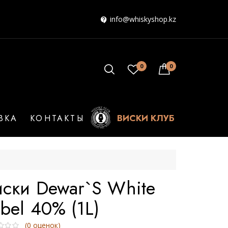
info@whiskyshop.kz
0
0
ВИСКИ КЛУБ
ВКА
КОНТАКТЫ
иски Dewar`s White
bel 40% (1L)
(
0
оценок)