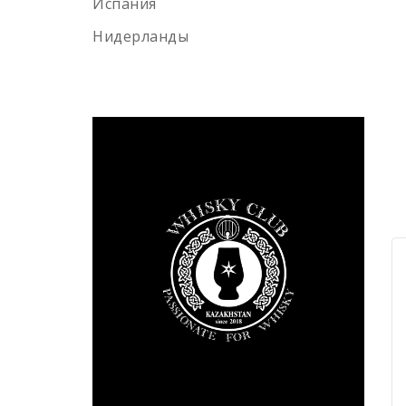
Испания
Green spot
Old smuggler
Нидерланды
Highland park
Выдержка
8 лет
12 лет
3 года
18 лет
10 лет