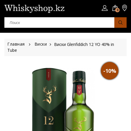
0
Главная
Виски
Виски Glenfiddich 12 YO 40% in
Tube
-10%
Страна
Шотландия
Япония
Ирландия
Сша
Юар