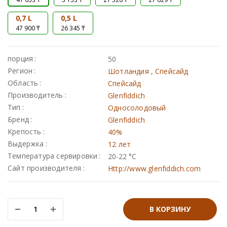
0,7 L
0,5 L
Johnnie walker
47 900 ₸
26 345 ₸
Dewar`s
Green spot
порция
50
Old smuggler
Регион
Шотландия
,
Спейсайд
Область
Спейсайд
Highland park
Производитель
Glenfiddich
Тип
Односолодовый
Бренд
Glenfiddich
Крепость
40%
Выдержка
12 лет
W ROYAL, SUNTORY 12 YO 43% IN BOX
Выдержка
Температура сервировки
20-22 °С
Сайт производителя
Http://www.glenfiddich.com
0
₸
8 лет
WhiskyClub: 0
₸
12 лет
В КОРЗИНУ
3 года
EVAN WILLIAMS SINGLE BARREL VINTAGE 43,3%