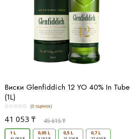
Тип
Односолодовый
Купажированный
Бурбон
Купажированный солод
Виски Glenfiddich 12 YO 40% In Tube
Солодовый
(1L)
(
0
оценок)
41 053
₸
45 615
₸
1 L
0,05 L
0,5 L
0,7 L
Бренд
41 053 ₸
3 153 ₸
21 326 ₸
27 629 ₸