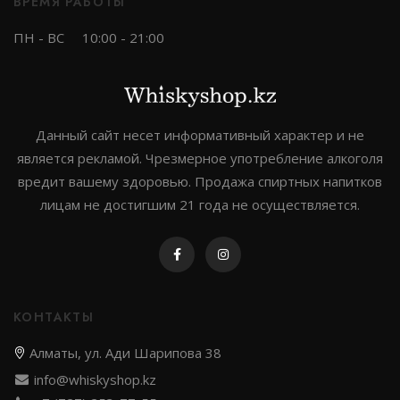
ВРЕМЯ РАБОТЫ
богатейший опыт Гранта сделали свое дело – вскоре
односолодовый виски Glenfiddich стал известен во
ПН - ВС
10:00 - 21:00
всем мире. Он продолжает пользоваться
популярностью и сегодня как один из самых вкусных
сингл молтов.
Данный сайт несет информативный характер и не
является рекламой. Чрезмерное употребление алкоголя
вредит вашему здоровью. Продажа спиртных напитков
лицам не достигшим 21 года не осуществляется.
КОНТАКТЫ
Алматы, ул. Ади Шарипова 38
info@whiskyshop.kz