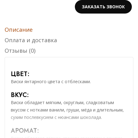
18 лет
ЗАКАЗАТЬ ЗВОНОК
10 лет
0
₸
20 245
₸
-100%
Описание
Оплата и доставка
GLENGOYNE 21 YO 43% IN GIFT BOX
Отзывы (0)
0
₸
WhiskyClub: 0
₸
ЦВЕТ:
Виски янтарного цвета с отблесками.
ВКУС:
Виски обладает мягким, округлым, сладковатым
вкусом с нотками ванили, груши, мёда и длительным,
сухим послевкусием с нюансами шоколада.
АРОМАТ: