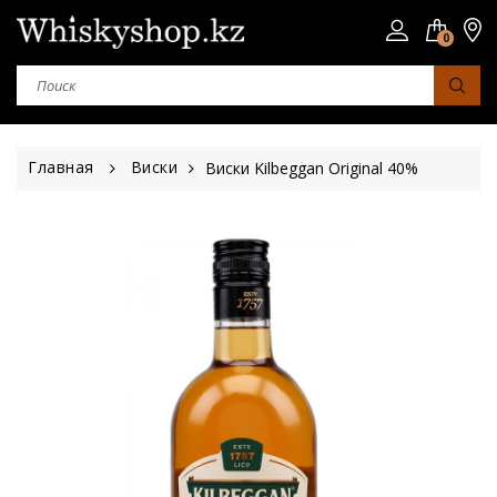
0
Главная
Виски
Виски Kilbeggan Original 40%
Страна
Шотландия
Япония
Ирландия
Сша
Юар