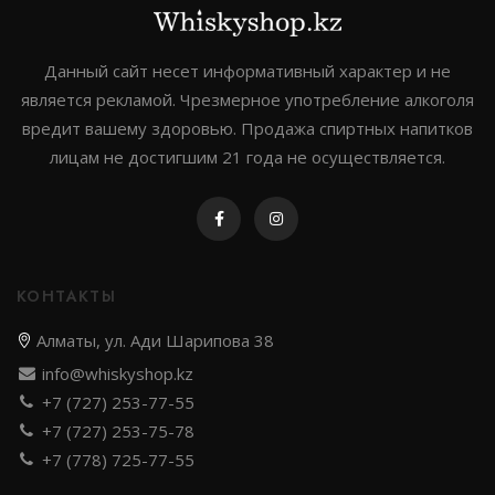
"сухого" закона. Следующий период был ознаменован
небольшим упадом, но грамотное руководство и
Данный сайт несет информативный характер и не
менеджмент изменили ситуацию, восстановив и даже
приумножив качество виски. Но в 1957 году
является рекламой. Чрезмерное употребление алкоголя
винокурню закрыли.
вредит вашему здоровью. Продажа спиртных напитков
В 1988 году производство Киллбеган перешло в
лицам не достигшим 21 года не осуществляется.
собственность к винокурне Cooley. Бренд Килбегган
был возрожден, разработан новый, привлекательный
дизайн упаковки, и в 1994 году виски Kilbeggan занял
прочную и успешную позицию на рынке.
КОНТАКТЫ
Алматы, ул. Ади Шарипова 38
info@whiskyshop.kz
+7 (727) 253-77-55
+7 (727) 253-75-78
+7 (778) 725-77-55