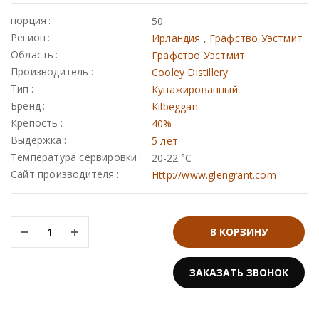
порция
50
Johnnie walker
Регион
Ирландия
,
Графство Уэстмит
Dewar`s
Область
Графство Уэстмит
Производитель
Cooley Distillery
Green spot
Тип
Купажированный
Old smuggler
Бренд
Kilbeggan
Highland park
Крепость
40%
Выдержка
5 лет
Температура сервировки
20-22 °С
Сайт производителя
Http://www.glengrant.com
W ROYAL, SUNTORY 12 YO 43% IN BOX
Выдержка
В КОРЗИНУ
0
₸
8 лет
WhiskyClub: 0
₸
ЗАКАЗАТЬ ЗВОНОК
12 лет
3 года
EVAN WILLIAMS SINGLE BARREL VINTAGE 43,3%