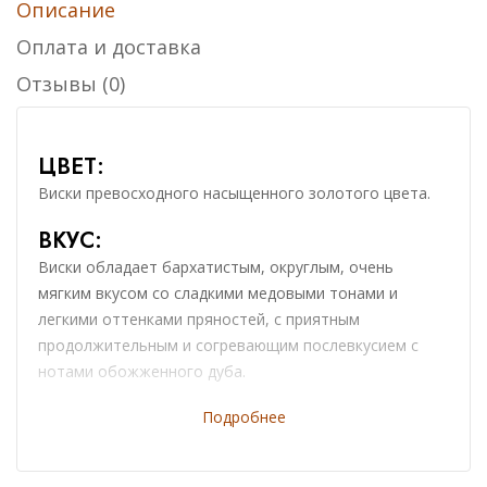
Описание
18 лет
10 лет
Оплата и доставка
0
₸
Отзывы (0)
20 245
₸
-100%
GLENGOYNE 21 YO 43% IN GIFT BOX
ЦВЕТ:
Виски превосходного насыщенного золотого цвета.
0
₸
ВКУС:
WhiskyClub: 0
₸
Виски обладает бархатистым, округлым, очень
мягким вкусом со сладкими медовыми тонами и
легкими оттенками пряностей, с приятным
продолжительным и согревающим послевкусием с
нотами обожженного дуба.
АРОМАТ:
Подробнее
Виски имеет превосходный аромат со сладковатыми
нотами карамели, ванили, орехового масла, фундука,