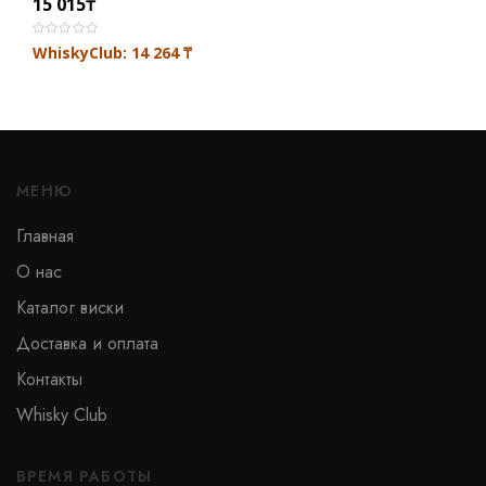
15 015
₸
насчитывалось более десятка винокуренных заводов,
но после ужесточения законов многие заводы были
WhiskyClub: 14 264
₸
закрыты, таким образом, осталось только два
производства. В 1816 году эти заводы объединились,
создав предприятие Lagavulin. Как и в те времена,
сейчас винокурня Lagavulin является самой крупной на
острове Айла.
МЕНЮ
Виски Lagavulin — один из великих виски с острова
Айла, который неоднократно подтверждал свою
Главная
репутацию, получая самые высокие награды на
О нас
престижных конкурсах. Лагавулин также является
основой купажа для многих известных виски.
Каталог виски
Доставка и оплата
Контакты
Whisky Club
ВРЕМЯ РАБОТЫ