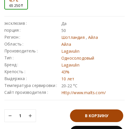
65 250 ₸
Johnnie walker
Dewar`s
эксклюзив
Да
Green spot
порция
50
Регион
Шотландия
,
Айла
Old smuggler
Область
Айла
Highland park
Производитель
Lagavulin
Тип
Односолодовый
Бренд
Lagavulin
Крепость
43%
Выдержка
10 лет
W ROYAL, SUNTORY 12 YO 43% IN BOX
Температура сервировки
20-22 °С
Выдержка
Сайт производителя
Http://www.malts.com/
0
₸
8 лет
WhiskyClub: 0
₸
12 лет
В КОРЗИНУ
3 года
EVAN WILLIAMS SINGLE BARREL VINTAGE 43,3%