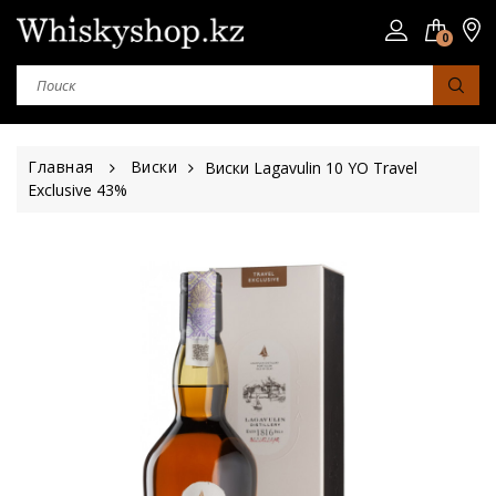
0
Главная
Виски
Виски Lagavulin 10 YO Travel
Exclusive 43%
Страна
Шотландия
Япония
Ирландия
Сша
Юар