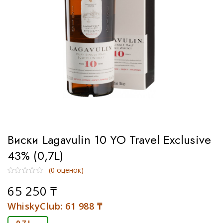
Тип
Односолодовый
Купажированный
Бурбон
Купажированный солод
Виски Lagavulin 10 YO Travel Exclusive
Солодовый
43% (0,7L)
(
0
оценок)
65 250
₸
WhiskyClub:
61 988
₸
Бренд
0,7 L