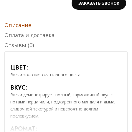
18 лет
ЗАКАЗАТЬ ЗВОНОК
10 лет
0
₸
20 245
₸
-100%
Описание
Оплата и доставка
GLENGOYNE 21 YO 43% IN GIFT BOX
Отзывы (0)
0
₸
WhiskyClub: 0
₸
ЦВЕТ:
Виски золотисто-янтарного цвета.
ВКУС:
Виски демонстрирует полный, гармоничный вкус с
нотами перца чили, поджаренного миндаля и дыма,
сливочной текстурой и невероятно долгим
послевкусием.
АРОМАТ: