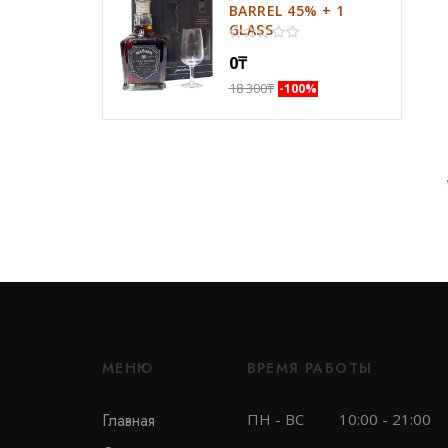
BARREL 45% + 1
GLASS
0
₸
18 300
₸
-100%
МЕНЮ
ВРЕМЯ РАБОТЫ
Главная
ПН - ВС
10:00 - 21:00