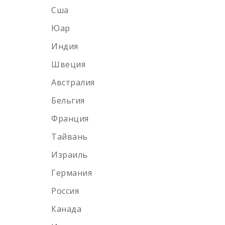
Сша
Тип
Юар
Индия
Односолодовый
Швеция
Купажированный
Австралия
Бурбон
Бельгия
Купажированный солод
Франция
Солодовый
Тайвань
Израиль
Бренд
Германия
Россия
Johnnie walker
Канада
Dewar`s