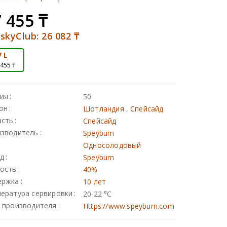
 455
₸
skyClub:
26 082
₸
7 L
 455 ₸
ия
50
он
Шотландия
,
Спейсайд
асть
Спейсайд
зводитель
Speyburn
Односолодовый
д
Speyburn
ость
40%
ержка
10 лет
ература сервировки
20-22 °С
 производителя
Https://www.speyburn.com