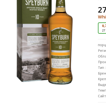
27
Whi
0,
27
порц
Реги
Обл
Прои
Тип
Брен
Креп
Выд
Темп
Сайт