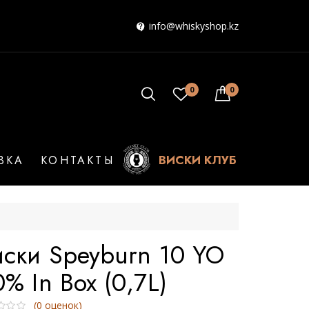
info@whiskyshop.kz
0
0
ВИСКИ КЛУБ
ВКА
КОНТАКТЫ
иски Speyburn 10 YO
% In Box (0,7L)
(
0
оценок)