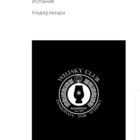
Испания
Green spot
Old smuggler
Нидерланды
Highland park
Выдержка
8 лет
12 лет
3 года
18 лет
10 лет