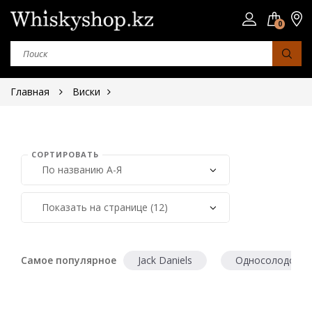
0
Главная
Виски
СОРТИРОВАТЬ
Страна
Шотландия
Япония
Ирландия
Самое популярное
Jack Daniels
Односолодовый
Сша
Юар