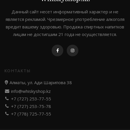
Johnnie walker
Данный сайт несет информативный характер и не
является рекламой. Чрезмерное употребление алкоголя
Dewar`s
вредит вашему здоровью. Продажа спиртных напитков
Green spot
лицам не достигшим 21 года не осуществляется.
Old smuggler
Highland park
КОНТАКТЫ
Алматы, ул. Ади Шарипова 38
Выдержка
info@whiskyshop.kz
+7 (727) 253-77-55
8 лет
+7 (727) 253-75-78
12 лет
+7 (778) 725-77-55
3 года