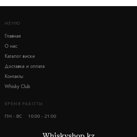
МЕНЮ
Тип
Главная
О нас
Односолодовый
Каталог виски
Купажированный
Доставка и оплата
Бурбон
Контакты
Купажированный солод
Whisky Club
Солодовый
ВРЕМЯ РАБОТЫ
ПН - ВС
10:00 - 21:00
Бренд