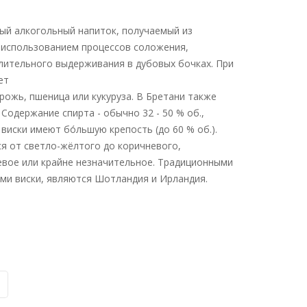
ый алкогольный напиток, получаемый из
с использованием процессов соложения,
длительного выдерживания в дубовых бочках. При
ет
рожь, пшеница или кукуруза. В Бретани также
 Содержание спирта - обычно 32 - 50 % об.,
виски имеют бо́льшую крепость (до 60 % об.).
я от светло-жёлтого до коричневого,
евое или крайне незначительное. Традиционными
ми виски, являются Шотландия и Ирландия.