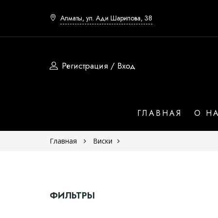
Алматы, ул. Ади Шарипова, 38
Регистрация / Вход
Страна
ГЛАВНАЯ
О Н
Шотландия
Главная
Виски
Япония
Ирландия
Сша
ФИЛЬТРЫ
Юар