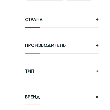
Green spot
Old smuggler
Highland park
СТРАНА
Выдержка
ПРОИЗВОДИТЕЛЬ
8 лет
12 лет
3 года
ТИП
18 лет
10 лет
БРЕНД