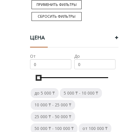
ПРИМЕНИТЬ ФИЛЬТРЫ
Тип
СБРОСИТЬ ФИЛЬТРЫ
Односолодовый
ЦЕНА
Купажированный
Бурбон
От
До
Купажированный солод
Солодовый
до 5 000 ₸
5 000 ₸ - 10 000 ₸
Бренд
10 000 ₸ - 25 000 ₸
Johnnie walker
25 000 ₸ - 50 000 ₸
Dewar`s
50 000 ₸ - 100 000 ₸
от 100 000 ₸