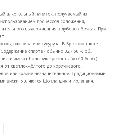
ый алкогольный напиток, получаемый из
с использованием процессов соложения,
длительного выдерживания в дубовых бочках. При
ет
рожь, пшеница или кукуруза. В Бретани также
 Содержание спирта - обычно 32 - 50 % об.,
виски имеют бо́льшую крепость (до 60 % об.).
я от светло-жёлтого до коричневого,
евое или крайне незначительное. Традиционными
ми виски, являются Шотландия и Ирландия.