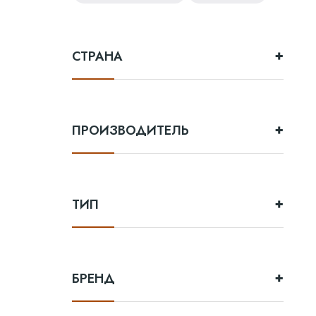
Green spot
Old smuggler
Highland park
СТРАНА
Выдержка
ПРОИЗВОДИТЕЛЬ
8 лет
12 лет
3 года
ТИП
18 лет
10 лет
БРЕНД