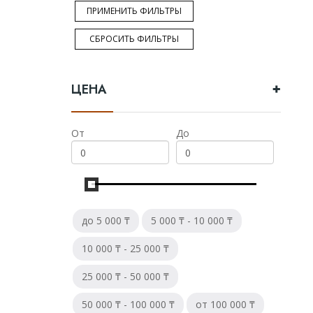
ПРИМЕНИТЬ ФИЛЬТРЫ
Тип
СБРОСИТЬ ФИЛЬТРЫ
Односолодовый
ЦЕНА
Купажированный
Бурбон
От
До
Купажированный солод
Солодовый
до 5 000 ₸
5 000 ₸ - 10 000 ₸
Бренд
10 000 ₸ - 25 000 ₸
Johnnie walker
25 000 ₸ - 50 000 ₸
Dewar`s
50 000 ₸ - 100 000 ₸
от 100 000 ₸