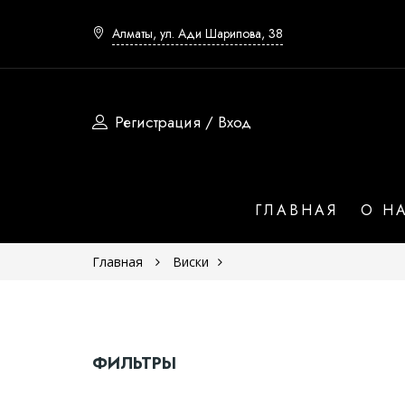
Алматы, ул. Ади Шарипова, 38
Регистрация / Вход
Страна
ГЛАВНАЯ
О Н
Шотландия
Главная
Виски
Япония
Ирландия
Сша
ФИЛЬТРЫ
Юар