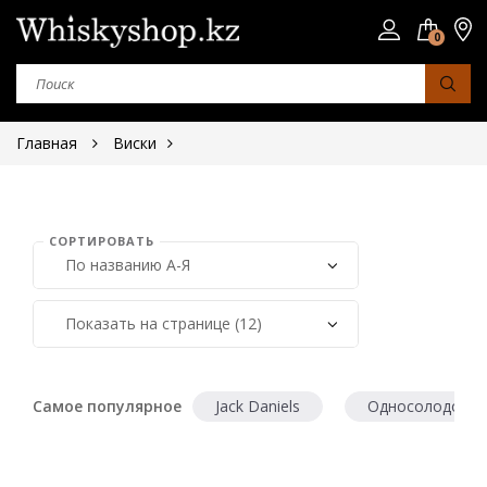
0
Главная
Виски
СОРТИРОВАТЬ
Страна
Шотландия
Япония
Ирландия
Самое популярное
Jack Daniels
Односолодовый
Сша
Юар