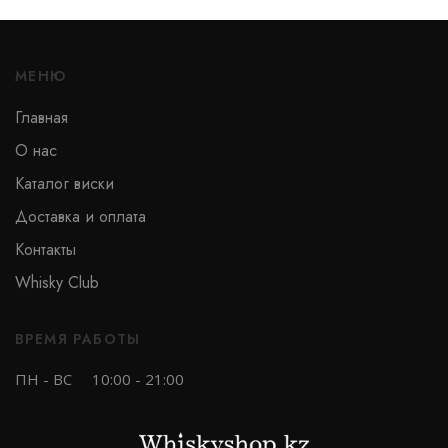
МЕНЮ
Тип
Главная
О нас
Односолодовый
Каталог виски
Купажированный
Доставка и оплата
Бурбон
Контакты
Купажированный солод
Whisky Club
Солодовый
ВРЕМЯ РАБОТЫ
ПН - ВС
10:00 - 21:00
Бренд