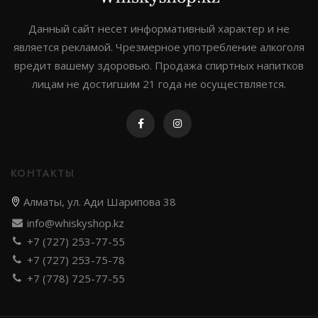
Johnnie walker
Данный сайт несет информативный характер и не
является рекламой. Чрезмерное употребление алкоголя
Dewar`s
вредит вашему здоровью. Продажа спиртных напитков
Green spot
лицам не достигшим 21 года не осуществляется.
Old smuggler
Highland park
КОНТАКТЫ
Алматы, ул. Ади Шарипова 38
Выдержка
info@whiskyshop.kz
+7 (727) 253-77-55
8 лет
+7 (727) 253-75-78
12 лет
+7 (778) 725-77-55
3 года