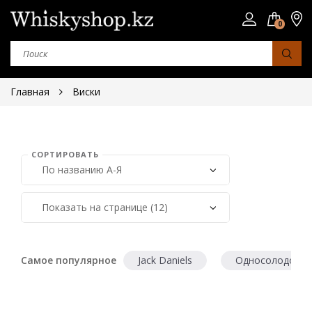
0
Главная
Виски
СОРТИРОВАТЬ
Страна
Шотландия
Япония
Ирландия
Самое популярное
Jack Daniels
Односолодовый
Сша
Юар