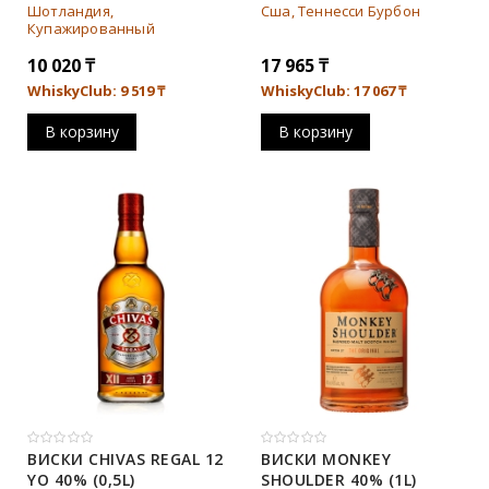
Шотландия,
Сша, Теннесси Бурбон
Купажированный
10 020
₸
17 965
₸
WhiskyClub: 9 519
₸
WhiskyClub: 17 067
₸
В корзину
В корзину
ВИСКИ CHIVAS REGAL 12
ВИСКИ MONKEY
YO 40% (0,5L)
SHOULDER 40% (1L)