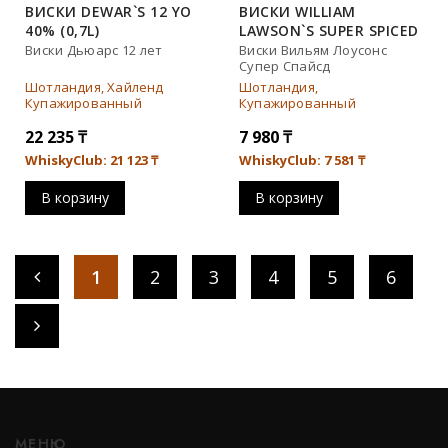
ВИСКИ DEWAR`S 12 YO
ВИСКИ WILLIAM
40% (0,7L)
LAWSON`S SUPER SPICED
35% (0,7L)
Виски Дьюарс 12 лет
Виски Вильям Лоусонс
Супер Спайсд
Шотландия, Хайленд
Шотландия,
Купажированный
Купажированный
22 235
₸
7 980
₸
WhiskyClub: 21 123
₸
WhiskyClub: 7 581
₸
В корзину
В корзину
1
2
3
4
5
6
МЕНЮ