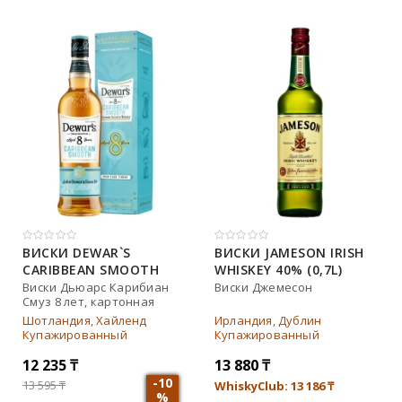
Johnnie walker
Dewar`s
Green spot
Old smuggler
Highland park
ВИСКИ DEWAR`S
ВИСКИ JAMESON IRISH
CARIBBEAN SMOOTH
WHISKEY 40% (0,7L)
Выдержка
AGED 8 YO 40% IN BOX
Виски Дьюарс Карибиан
Виски Джемесон
Смуз 8 лет, картонная
(0,7L)
коробка
8 лет
Шотландия, Хайленд
Ирландия, Дублин
Купажированный
Купажированный
12 лет
12 235
₸
13 880
₸
3 года
-10
13 595
₸
WhiskyClub: 13 186
₸
%