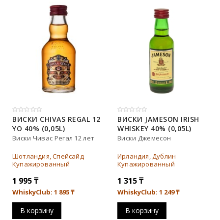
Тип
Односолодовый
Купажированный
Бурбон
ВИСКИ CHIVAS REGAL 12
ВИСКИ JAMESON IRISH
YO 40% (0,05L)
WHISKEY 40% (0,05L)
Купажированный солод
Виски Чивас Регал 12 лет
Виски Джемесон
Солодовый
Шотландия, Спейсайд
Ирландия, Дублин
Купажированный
Купажированный
1 995
₸
1 315
₸
WhiskyClub: 1 895
₸
WhiskyClub: 1 249
₸
В корзину
В корзину
Бренд