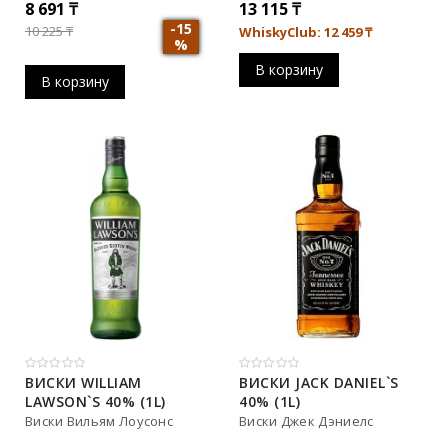
8 691
₸
13 115
₸
-15
10 225
₸
WhiskyClub: 12 459
₸
%
В корзину
В корзину
ВИСКИ WILLIAM
ВИСКИ JACK DANIEL`S
LAWSON`S 40% (1L)
40% (1L)
Виски Вильям Лоусонс
Виски Джек Дэниелс