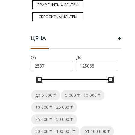
ПРИМЕНИТЬ ФИЛЬТРЫ
Тип
СБРОСИТЬ ФИЛЬТРЫ
Односолодовый
ЦЕНА
Купажированный
Бурбон
От
До
Купажированный солод
Солодовый
до 5 000 ₸
5 000 ₸ - 10 000 ₸
Бренд
10 000 ₸ - 25 000 ₸
Johnnie walker
25 000 ₸ - 50 000 ₸
Dewar`s
50 000 ₸ - 100 000 ₸
от 100 000 ₸