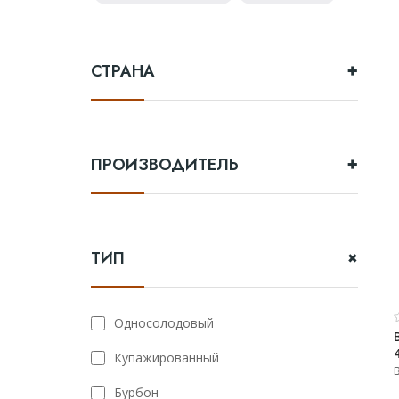
Green spot
Old smuggler
Highland park
СТРАНА
Выдержка
ПРОИЗВОДИТЕЛЬ
8 лет
12 лет
3 года
ТИП
18 лет
10 лет
Односолодовый
Купажированный
Бурбон