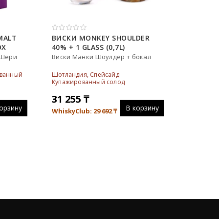
MALT
ВИСКИ MONKEY SHOULDER
OX
40% + 1 GLASS (0,7L)
 Шери
Виски Манки Шоулдер + бокал
ованный
Шотландия, Спейсайд
Купажированный солод
31 255
₸
орзину
В корзину
WhiskyClub: 29 692
₸