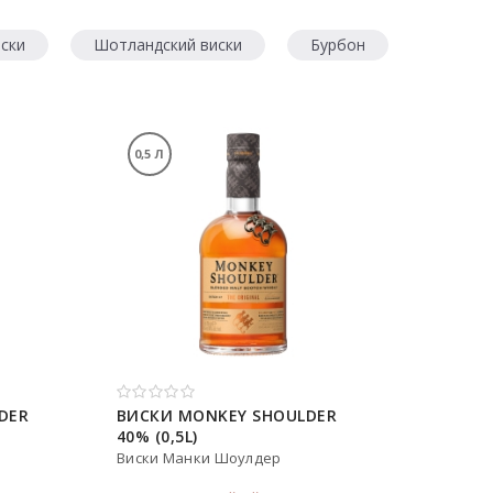
ски
Шотландский виски
Бурбон
0,5 Л
DER
ВИСКИ MONKEY SHOULDER
40% (0,5L)
Виски Манки Шоулдер