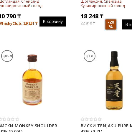
Шотландия, Спейсайд
Шотландия, Спейсайд
Купажированный солод
Купажированный солод
30 790
₸
18 248
₸
В корзину
-20
22 810
₸
WhiskyClub: 29 251
₸
В к
%
0,05 Л
0,7 Л
ВИСКИ MONKEY SHOULDER
ВИСКИ TENJAKU PURE 
40% (0,05L)
43% (0,7L)