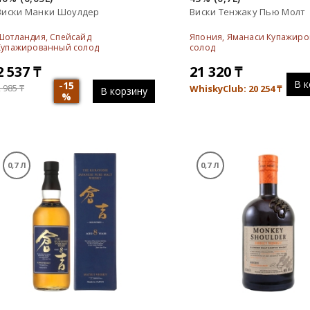
Виски Манки Шоулдер
Виски Тенжаку Пью Молт
Шотландия, Спейсайд
Япония, Яманаси Купажир
Купажированный солод
солод
2 537
₸
21 320
₸
В к
-15
2 985
₸
WhiskyClub: 20 254
₸
В корзину
%
0,7 Л
0,7 Л