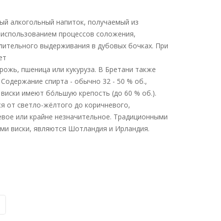
ый алкогольный напиток, получаемый из
с использованием процессов соложения,
длительного выдерживания в дубовых бочках. При
ет
рожь, пшеница или кукуруза. В Бретани также
 Содержание спирта - обычно 32 - 50 % об.,
виски имеют бо́льшую крепость (до 60 % об.).
я от светло-жёлтого до коричневого,
евое или крайне незначительное. Традиционными
ми виски, являются Шотландия и Ирландия.