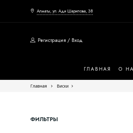
Алматы, ул. Ади Шарипова, 38
Регистрация / Вход
Страна
ГЛАВНАЯ
О Н
Шотландия
Главная
Виски
Япония
Ирландия
Сша
ФИЛЬТРЫ
Юар