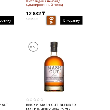
Шотландия, Спейсайд
Купажированный солод
12 832
₸
-25
17 110
₸
орзину
В корзину
%
0,7 Л
MALT
ВИСКИ MASH CUT BLENDED
MALT WHISKY 43% (0,7L)