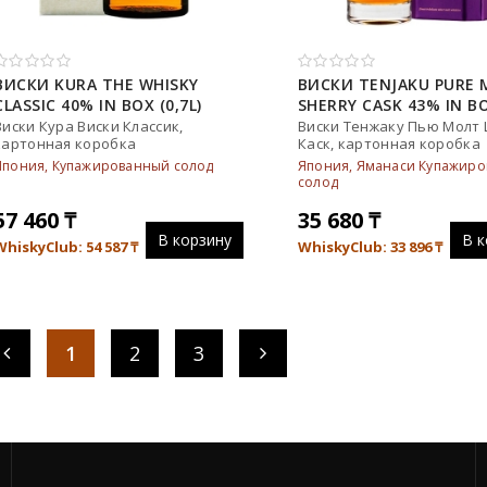
ВИСКИ KURA THE WHISKY
ВИСКИ TENJAKU PURE 
CLASSIC 40% IN BOX (0,7L)
SHERRY CASK 43% IN B
(0,7L)
Виски Кура Виски Классик,
Виски Тенжаку Пью Молт
картонная коробка
Каск, картонная коробка
Япония, Купажированный солод
Япония, Яманаси Купажир
солод
57 460
₸
35 680
₸
В корзину
В к
WhiskyClub: 54 587
₸
WhiskyClub: 33 896
₸
1
2
3