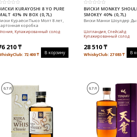
ВИСКИ KURAYOSHI 8 YO PURE
ВИСКИ MONKEY SHOUL
MALT 43% IN BOX (0,7L)
SMOKEY 40% (0,7L)
Виски Кураёси Пьюэ Молт 8 лет,
Виски Манки Шоулдер Д
картонная коробка
Япония, Купажированный солод
Шотландия, Спейсайд
Купажированный солод
76 210
₸
28 510
₸
В корзину
В к
WhiskyClub: 72 400
₸
WhiskyClub: 27 085
₸
0,7 Л
0,7 Л