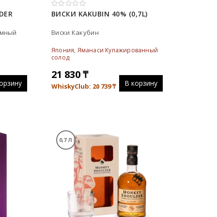
DER
ВИСКИ KAKUBIN 40% (0,7L)
ымный
Виски Какубин
Япония, Яманаси Купажированный
солод
21 830
₸
орзину
В корзину
WhiskyClub: 20 739
₸
0,7 Л