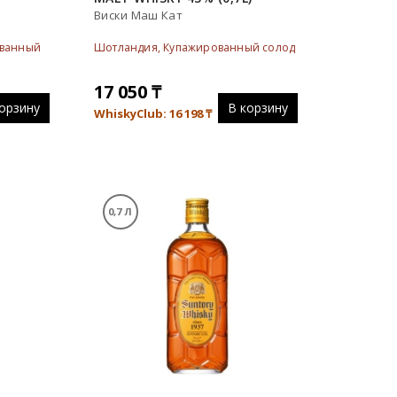
Виски Маш Кат
ованный
Шотландия, Купажированный солод
17 050
₸
орзину
В корзину
WhiskyClub: 16 198
₸
0,7 Л