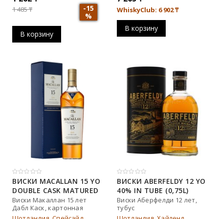
-15
1 485
₸
WhiskyClub: 6 902
₸
%
В корзину
В корзину
ВИСКИ MACALLAN 15 YO
ВИСКИ ABERFELDY 12 YO
DOUBLE CASK MATURED
40% IN TUBE (0,75L)
43% IN BOX (0,7L)
Виски Макаллан 15 лет
Виски Аберфелди 12 лет,
Дабл Каск, картонная
тубус
коробка
Шотландия, Спейсайд
Шотландия, Хайленд