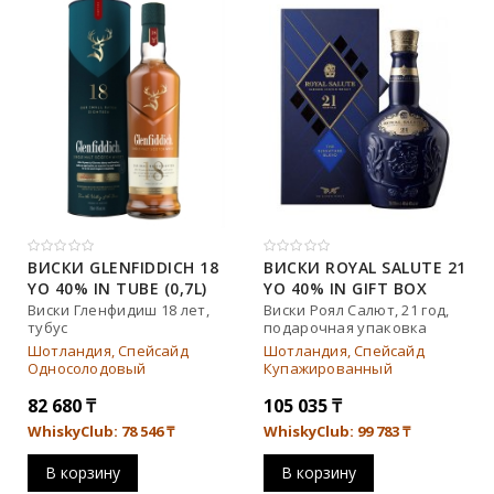
Тип
Односолодовый
Купажированный
Бурбон
ВИСКИ GLENFIDDICH 18
ВИСКИ ROYAL SALUTE 21
YO 40% IN TUBE (0,7L)
YO 40% IN GIFT BOX
Купажированный солод
(0,7L)
Виски Гленфидиш 18 лет,
Виски Роял Салют, 21 год,
тубус
подарочная упаковка
Солодовый
Шотландия, Спейсайд
Шотландия, Спейсайд
Односолодовый
Купажированный
82 680
₸
105 035
₸
WhiskyClub: 78 546
₸
WhiskyClub: 99 783
₸
В корзину
В корзину
Бренд