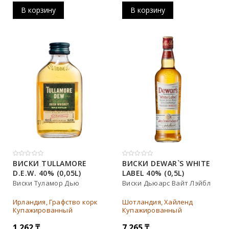
18 лет
В корзину
В корзину
10 лет
ВИСКИ TULLAMORE
ВИСКИ DEWAR`S WHITE
D.E.W. 40% (0,05L)
LABEL 40% (0,5L)
Виски Туламор Дью
Виски Дьюарс Вайт Лэйбл
Ирландия, Графство корк
Шотландия, Хайленд
Купажированный
Купажированный
1 262
₸
7 265
₸