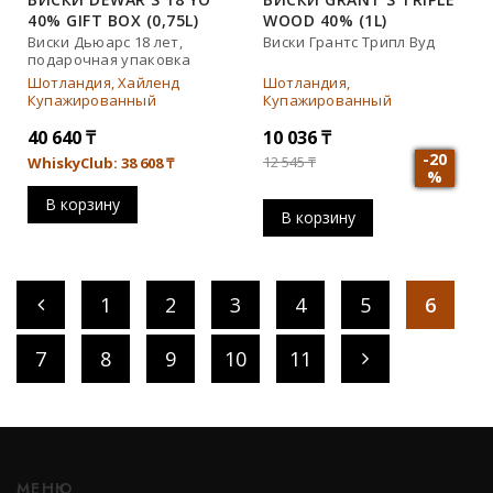
40% GIFT BOX (0,75L)
WOOD 40% (1L)
Виски Дьюарс 18 лет,
Виски Грантс Трипл Вуд
подарочная упаковка
Шотландия, Хайленд
Шотландия,
Купажированный
Купажированный
40 640
₸
10 036
₸
-20
12 545
₸
WhiskyClub: 38 608
₸
%
В корзину
В корзину
1
2
3
4
5
6
7
8
9
10
11
МЕНЮ