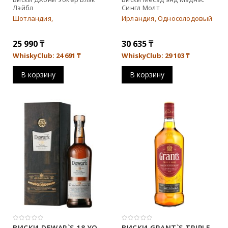
Лэйбл
Сингл Молт
Шотландия,
Ирландия, Односолодовый
25 990
₸
30 635
₸
WhiskyClub: 24 691
₸
WhiskyClub: 29 103
₸
В корзину
В корзину
ВИСКИ DEWAR`S 18 YO
ВИСКИ GRANT`S TRIPLE