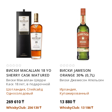
Johnnie walker
Dewar`s
Green spot
Old smuggler
Highland park
ВИСКИ MACALLAN 18 YO
ВИСКИ JAMESON
SHERRY CASK MATURED
ORANGE 30% (0,7L)
Выдержка
43% IN GIFT BOX (0,7L)
Виски Макаллан Шерри
Виски Джемесон Апельсин
Каск 18 лет, в подарочной
коробке
8 лет
Шотландия, Спейсайд
Ирландия,
Односолодовый
Купажированный
12 лет
269 610
₸
13 880
₸
3 года
WhiskyClub: 256 130
₸
WhiskyClub: 13 186
₸