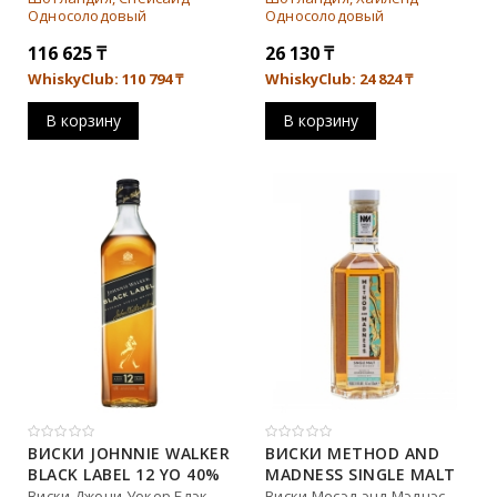
Односолодовый
Односолодовый
116 625
₸
26 130
₸
WhiskyClub: 110 794
₸
WhiskyClub: 24 824
₸
В корзину
В корзину
ВИСКИ JOHNNIE WALKER
ВИСКИ METHOD AND
BLACK LABEL 12 YO 40%
MADNESS SINGLE MALT
(1L)
46% (0,7L)
Виски Джони Уокер Блэк
Виски Месэд энд Мэднэс