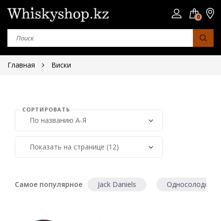
0
Главная
Виски
СОРТИРОВАТЬ
Страна
Шотландия
Япония
Ирландия
Самое популярное
Jack Daniels
Односолодовый
Сша
Юар